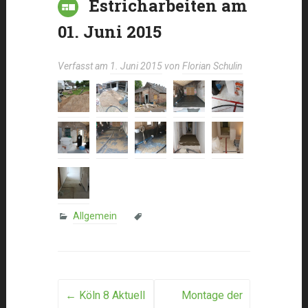
Estricharbeiten am
01. Juni 2015
Verfasst am
1. Juni 2015
von
Florian Schulin
Allgemein
Post
←
Köln 8 Aktuell
Montage der