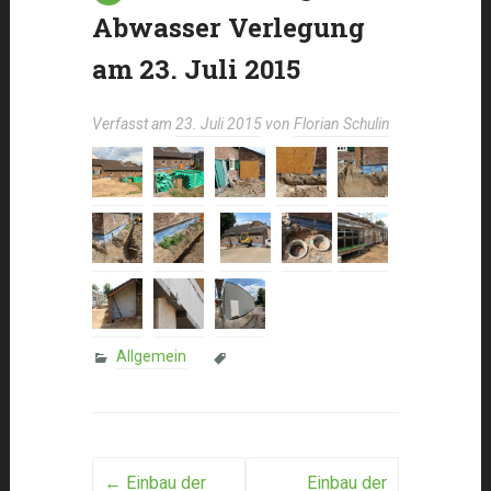
Abwasser Verlegung
am 23. Juli 2015
Verfasst am
23. Juli 2015
von
Florian Schulin
Allgemein
Post
←
Einbau der
Einbau der