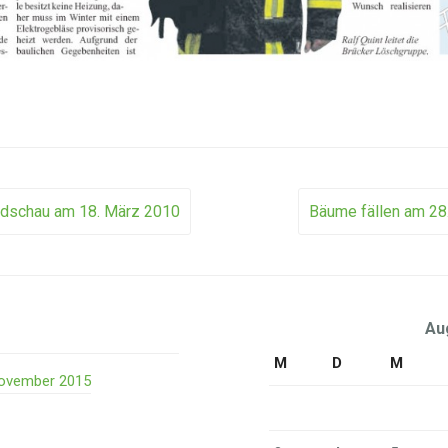
dschau am 18. März 2010
Bäume fällen am 28
ion
Au
M
D
M
 November 2015