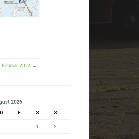
. Februar 2014
→
gust 2026
D
F
S
S
1
2