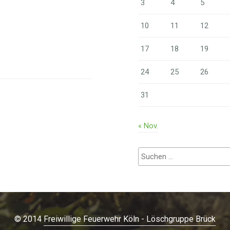
3
4
5
10
11
12
17
18
19
24
25
26
31
« Nov.
Suchen
nach:
© 2014
Freiwillige Feuerwehr Köln - Löschgruppe Brück