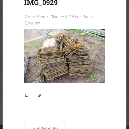
IMG_0929
Verfasst am
7. Oktober 2014
von
Jonas
Sprenger
←
Fundamente