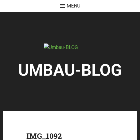
MENU
Skip
to
content
UMBAU-BLOG
IMG_1092