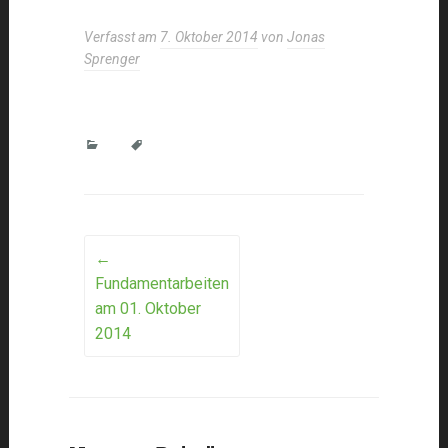
Verfasst am
7. Oktober 2014
von
Jonas
Sprenger
Post
←
Fundamentarbeiten
navigation
am 01. Oktober
2014