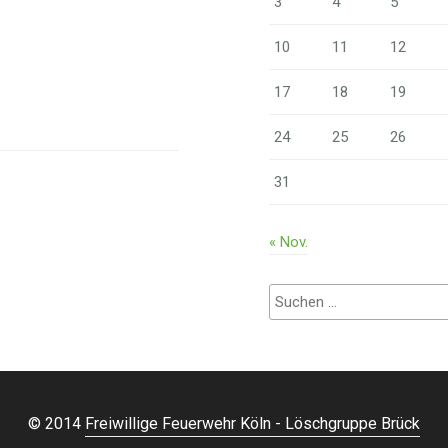
3
4
5
10
11
12
17
18
19
24
25
26
31
« Nov.
Suchen
nach:
© 2014
Freiwillige Feuerwehr Köln - Löschgruppe Brück