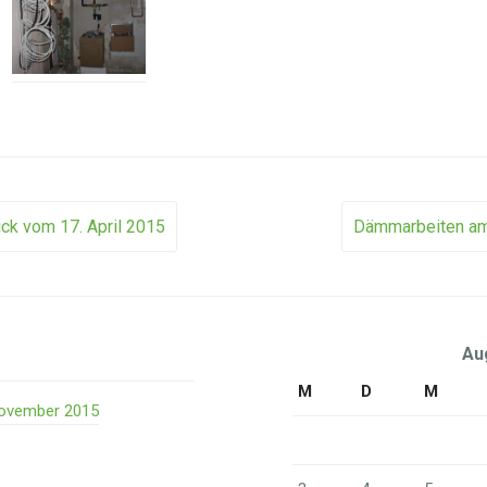
ck vom 17. April 2015
Dämmarbeiten am
ion
Au
M
D
M
 November 2015