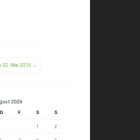
 02. Mai 2015
→
gust 2026
D
F
S
S
1
2