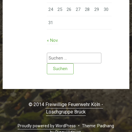
24
25
26
27
28
29
30
31
« Nov.
Suchen
nach:
© 2014
Freiwillige Feuerwehr Köln -
Löschgruppe Brück
Proudly powered by WordPress
•
Theme: Padhang