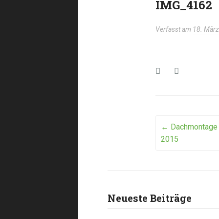
IMG_4162
Verfasst am
18. Mär
Post
←
Dachmontage F
2015
navigat
Neueste Beiträge