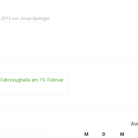
z 2015
von
Jonas Sprenger
ahrzeughalle am 19. Februar
ion
Au
M
D
M