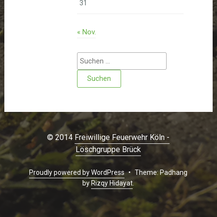
31
« Nov.
Suchen
nach:
© 2014
Freiwillige Feuerwehr Köln -
Löschgruppe Brück
Proudly powered by WordPress
•
Theme: Padhang
by
Rizqy Hidayat
.