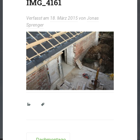
IMG_4161
Verfasst am
18. März 2015
von
Jonas
Sprenger
←
Dachmontage