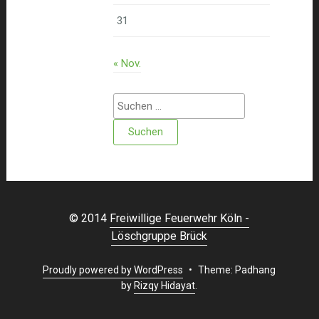
31
« Nov.
Suchen
nach:
© 2014
Freiwillige Feuerwehr Köln -
Löschgruppe Brück
Proudly powered by WordPress
•
Theme: Padhang
by
Rizqy Hidayat
.